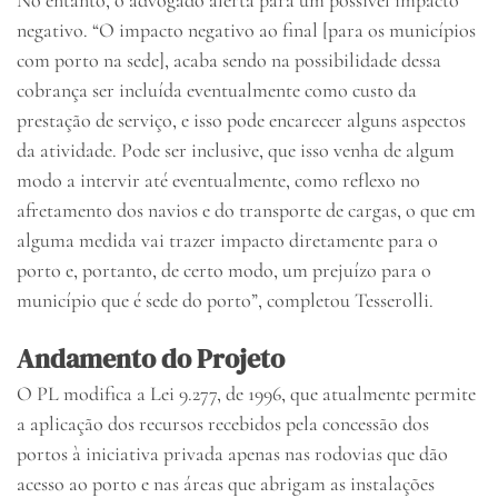
No entanto, o advogado alerta para um possível impacto
negativo. “O impacto negativo ao final [para os municípios
com porto na sede], acaba sendo na possibilidade dessa
cobrança ser incluída eventualmente como custo da
prestação de serviço, e isso pode encarecer alguns aspectos
da atividade. Pode ser inclusive, que isso venha de algum
modo a intervir até eventualmente, como reflexo no
afretamento dos navios e do transporte de cargas, o que em
alguma medida vai trazer impacto diretamente para o
porto e, portanto, de certo modo, um prejuízo para o
município que é sede do porto”, completou Tesserolli.
Andamento do Projeto
O PL modifica a Lei 9.277, de 1996, que atualmente permite
a aplicação dos recursos recebidos pela concessão dos
portos à iniciativa privada apenas nas rodovias que dão
acesso ao porto e nas áreas que abrigam as instalações