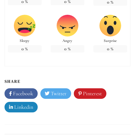
0
%
0
%
0
%
Sleepy
Angry
Surprise
0
%
0
%
0
%
SHARE
Facebook
Twitter
Pinterest
Linkedin