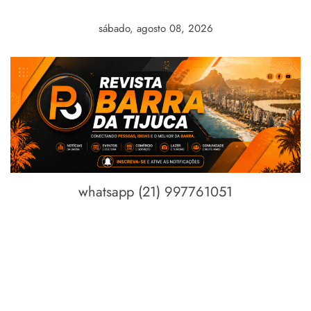
Skip
to
sábado, agosto 08, 2026
content
whatsapp (21) 997761051