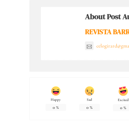
About Post A
REVISTA BARR
celogirard@gma
Happy
Sad
Excited
0
%
0
%
0
%