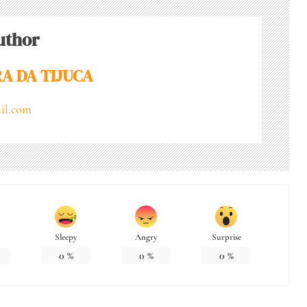
uthor
A DA TIJUCA
il.com
Sleepy
Angry
Surprise
0
%
0
%
0
%