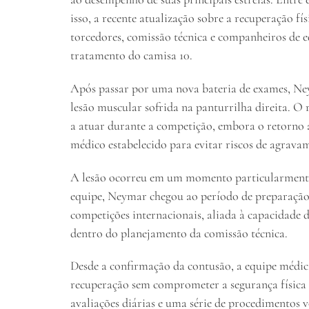
isso, a recente atualização sobre a recuperação f
torcedores, comissão técnica e companheiros de
tratamento do camisa 10.
Após passar por uma nova bateria de exames, Ney
lesão muscular sofrida na panturrilha direita. O 
a atuar durante a competição, embora o retorn
médico estabelecido para evitar riscos de agrava
A lesão ocorreu em um momento particularmente d
equipe, Neymar chegou ao período de preparação 
competições internacionais, aliada à capacidade d
dentro do planejamento da comissão técnica.
Desde a confirmação da contusão, a equipe médic
recuperação sem comprometer a segurança física
avaliações diárias e uma série de procedimentos 