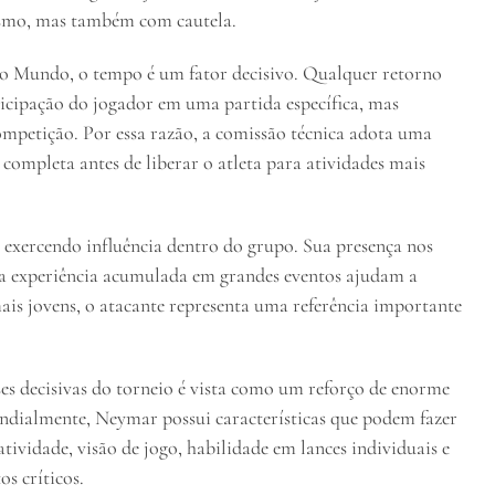
iasmo, mas também com cautela.
o Mundo, o tempo é um fator decisivo. Qualquer retorno
icipação do jogador em uma partida específica, mas
ompetição. Por essa razão, a comissão técnica adota uma
completa antes de liberar o atleta para atividades mais
xercendo influência dentro do grupo. Sua presença nos
e a experiência acumulada em grandes eventos ajudam a
mais jovens, o atacante representa uma referência importante
ses decisivas do torneio é vista como um reforço de enorme
ndialmente, Neymar possui características que podem fazer
tividade, visão de jogo, habilidade em lances individuais e
s críticos.