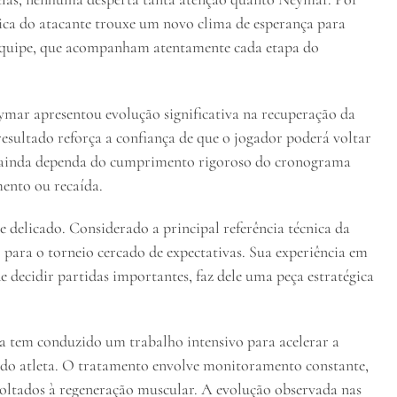
ísica do atacante trouxe um novo clima de esperança para
 equipe, que acompanham atentamente cada etapa do
mar apresentou evolução significativa na recuperação da
resultado reforça a confiança de que o jogador poderá voltar
o ainda dependa do cumprimento rigoroso do cronograma
mento ou recaída.
elicado. Considerado a principal referência técnica da
para o torneio cercado de expectativas. Sua experiência em
e decidir partidas importantes, faz dele uma peça estratégica
a tem conduzido um trabalho intensivo para acelerar a
 do atleta. O tratamento envolve monitoramento constante,
voltados à regeneração muscular. A evolução observada nas