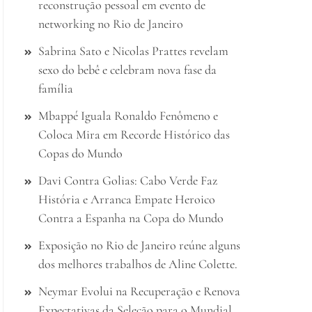
reconstrução pessoal em evento de
networking no Rio de Janeiro
Sabrina Sato e Nicolas Prattes revelam
sexo do bebê e celebram nova fase da
família
Mbappé Iguala Ronaldo Fenômeno e
Coloca Mira em Recorde Histórico das
Copas do Mundo
Davi Contra Golias: Cabo Verde Faz
História e Arranca Empate Heroico
Contra a Espanha na Copa do Mundo
Exposição no Rio de Janeiro reúne alguns
dos melhores trabalhos de Aline Colette.
Neymar Evolui na Recuperação e Renova
Expectativas da Seleção para o Mundial