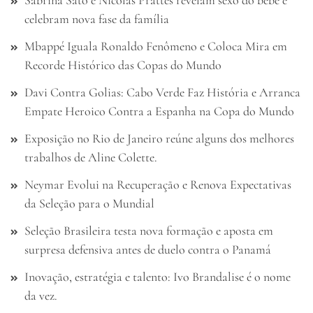
Sabrina Sato e Nicolas Prattes revelam sexo do bebê e
celebram nova fase da família
Mbappé Iguala Ronaldo Fenômeno e Coloca Mira em
Recorde Histórico das Copas do Mundo
Davi Contra Golias: Cabo Verde Faz História e Arranca
Empate Heroico Contra a Espanha na Copa do Mundo
Exposição no Rio de Janeiro reúne alguns dos melhores
trabalhos de Aline Colette.
Neymar Evolui na Recuperação e Renova Expectativas
da Seleção para o Mundial
Seleção Brasileira testa nova formação e aposta em
surpresa defensiva antes de duelo contra o Panamá
Inovação, estratégia e talento: Ivo Brandalise é o nome
da vez.