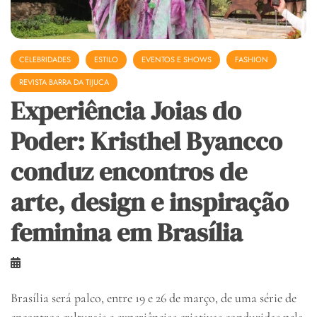
CELEBRIDADES
ESTILO
EVENTOS E SHOWS
FASHION
REVISTA BARRA DA TIJUCA
Experiência Joias do
Poder: Kristhel Byancco
conduz encontros de
arte, design e inspiração
feminina em Brasília
Brasília será palco, entre 19 e 26 de março, de uma série de
encontros culturais e experiências criativas conduzidas pela