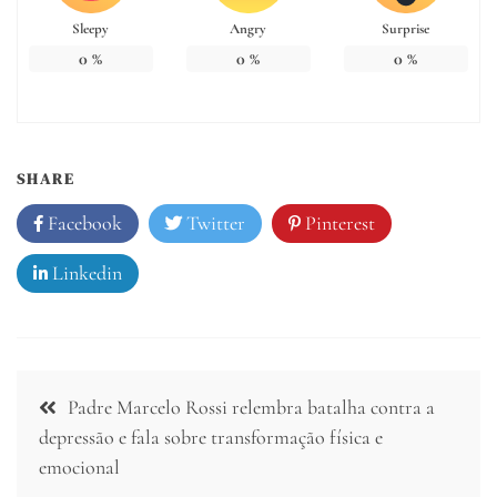
Sleepy
Angry
Surprise
0
%
0
%
0
%
SHARE
Facebook
Twitter
Pinterest
Linkedin
Navegação
Padre Marcelo Rossi relembra batalha contra a
de
depressão e fala sobre transformação física e
emocional
Post