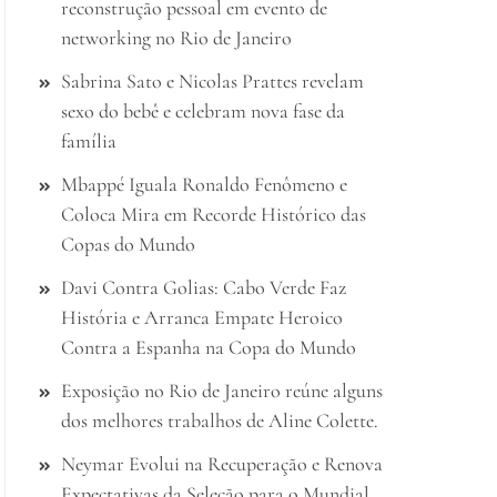
reconstrução pessoal em evento de
networking no Rio de Janeiro
Sabrina Sato e Nicolas Prattes revelam
sexo do bebê e celebram nova fase da
família
Mbappé Iguala Ronaldo Fenômeno e
Coloca Mira em Recorde Histórico das
Copas do Mundo
Davi Contra Golias: Cabo Verde Faz
História e Arranca Empate Heroico
Contra a Espanha na Copa do Mundo
Exposição no Rio de Janeiro reúne alguns
dos melhores trabalhos de Aline Colette.
Neymar Evolui na Recuperação e Renova
Expectativas da Seleção para o Mundial