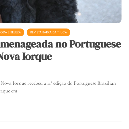
ODA E BELEZA
REVISTA BARRA DA TIJUCA
homenageada no Portuguese
Nova Iorque
 Nova Iorque recebeu a 11ª edição do Portuguese Brazilian
staque em