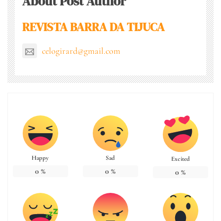
About Post Author
REVISTA BARRA DA TIJUCA
celogirard@gmail.com
Happy
Sad
Excited
0
%
0
%
0
%